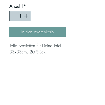
Anzahl
*
In den Warenkorb
Tolle Servietten für Deine Tafel.
33x33cm, 20 Stück.
THE BEACH HOUSE
ÖFFNUNGSZEITEN
Missionsstrasse 30
Freitag 16 - 19 Uhr
CH-4055 Basel
Samstag 11 - 16 Uhr
relax@thebeachhouse.ch
*Öffnungszeiten während der
Herbstmesse