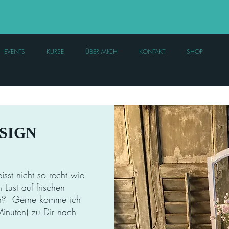
EVENTS
KURSE
ÜBER MICH
KONTAKT
SHOP
SIGN
st nicht so recht wie
 Lust auf frischen
n? Gerne komme ich
Minuten) zu Dir nach