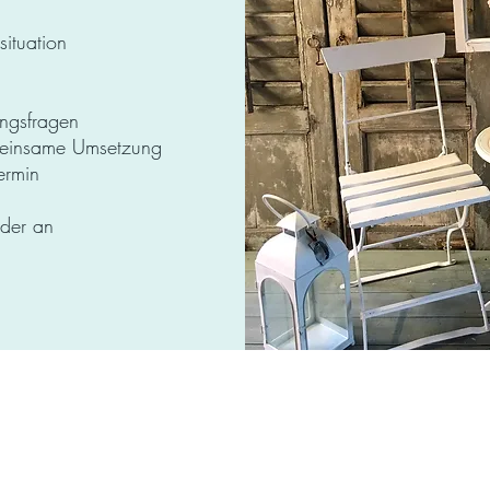
ituation
ungsfragen
meinsame Umsetzung
ermin
der an