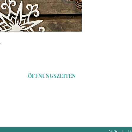
.
ÖFFNUNGSZEITEN
Freitag 16 - 19 Uhr
Samstag 11 - 16 Uhr
*Öffnungszeiten während der Herbstmesse
AGB
|
D