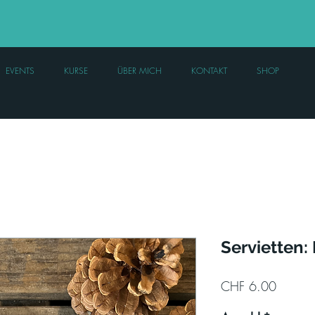
EVENTS
KURSE
ÜBER MICH
KONTAKT
SHOP
Servietten:
Preis
CHF 6.00