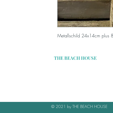
Metallschild 24x14cm plus
THE BEACH HOUSE
Missionsstrasse 30
CH-4055 Basel
relax@thebeachhouse.ch
© 2021 by THE BEACH HOUSE