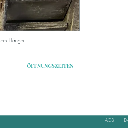
 8cm Hänger
ÖFFNUNGSZEITEN
Freitag 16 - 19 Uhr
Samstag 11 - 16 Uhr
*Öffnungszeiten während der Herbstmesse
AGB
|
D