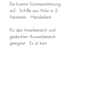
Da kommt Sommerstimmung
auf: Schiffe aus Holz in 2
Varianten. Handarbeit.
Für den Innenbereich und
gedeckten Aussenbereich
geeignet. Es ist kein
Spielzeug.
klein: 32x5x21 cm
gross: 40x5x25,5 cm
THE BEACH HOUSE
ÖFFNUNGSZEITEN
Missionsstrasse 30
Freitag 16 - 19 Uhr
CH-4055 Basel
Samstag 11 - 16 Uhr
relax@thebeachhouse.ch
*Öffnungszeiten während der