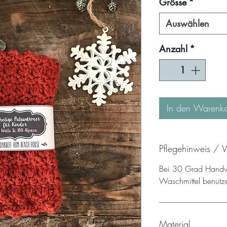
Grösse
*
Auswählen
Anzahl
*
In den Warenk
Pflegehinweis / 
Bei 30 Grad Hand
Waschmittel benut
Material