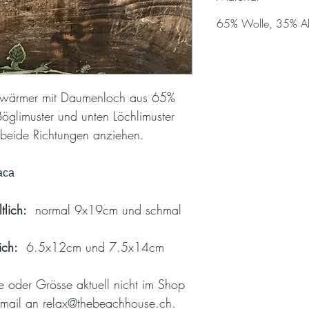
65% Wolle, 35% A
swärmer mit Daumenloch aus 65%
limuster und unten Löchlimuster
 beide Richtungen anziehen.
aca
tlich:
normal 9x19cm und schmal
ich:
6.5x12cm und 7.5x14cm
e oder Grösse aktuell nicht im Shop
 Email an relax@thebeachhouse.ch.