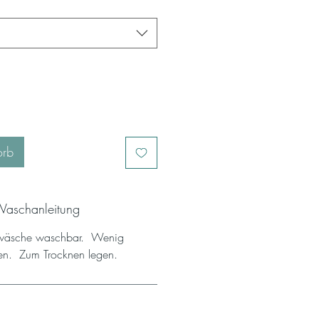
orb
Waschanleitung
wäsche waschbar. Wenig
zen. Zum Trocknen legen.