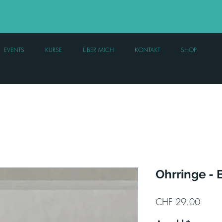
EVENTS
KURSE
ÜBER MICH
KONTAKT
SHOP
Ohrringe - 
Preis
CHF 29.00