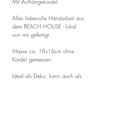
Mit Aufhängekordel.
Alles liebevolle Handarbeit aus
dem BEACH HOUSE - lokal
von mir gefertigt.
Masse ca. 18x16cm ohne
Kordel gemessen.
Ideal als Deko, kann auch als
Ringkissen oder Geschenk bei
Hochzeit oder Taufe an Gäste
verschenkt werden. Herzen
machen sich einfach immer
gut.