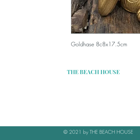
Goldhase 8c8x17.5cm
THE BEACH HOUSE
Missionsstrasse 30
CH-4055 Basel
relax@thebeachhouse.ch
© 2021 by THE BEACH HOUSE