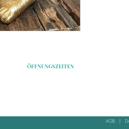
ÖFFNUNGSZEITEN
Freitag 16 - 19 Uhr
Samstag 11 - 16 Uhr
*Öffnungszeiten während der Herbstmesse
AGB
|
D