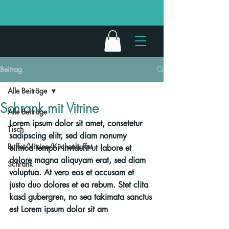
Beitrag
Alle Beiträge
Schrank mit Vitrine
Alle Beiträge
Lorem ipsum dolor sit amet, consetetur 
Tisch
sadipscing elitr, sed diam nonumy 
Buffet/Vitrine/Küchenbuffet
eirmod tempor invidunt ut labore et 
dolore magna aliquyam erat, sed diam 
Schrank
voluptua. At vero eos et accusam et 
justo duo dolores et ea rebum. Stet clita 
kasd gubergren, no sea takimata sanctus 
est Lorem ipsum dolor sit am