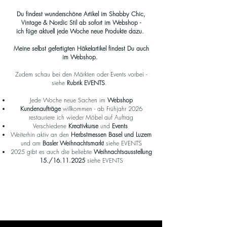
Du findest wunderschöne Artikel im Shabby Chic,
Vintage & Nordic Stil ab sofort im Webshop -
ich füge aktuell jede Woche neue Produkte dazu.
Meine selbst gefertigten Häkelartikel findest Du auch
im Webshop.
Zudem schau bei den Märkten oder Events vorbei -
siehe
Rubrik EVENTS
.
Jede Woche neue Sachen im
Webshop
Kundenaufträge
willkommen - ab Frühjahr 2026
restauriere ich wieder Möbel auf Auftrag
Verschiedene
Kreativkurse
und
Events
Weiterhin aktiv an den
Herbstmessen Basel und Luzern
und am
Basler Weihnachtsmarkt
siehe EVENTS
2025 gibt es auch die beliebte
Weihnachtsausstellung
15./16.11.2025
siehe EVENTS