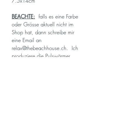
7.5x14cm
BEACHTE:
falls es eine Farbe
oder Grösse aktuell nicht im
Shop hat, dann schreibe mir
eine Email an
relax@thebeachhouse.ch. Ich
produziere die Pulswärmer
selber und kann in den meisten
Fällen, falls Wolle grad
vorhanden, noch ein Paar für
Dich fertigen.
Pflegehinweis /
Waschanleitung
Bei 30 Grad Handwäsche
Material